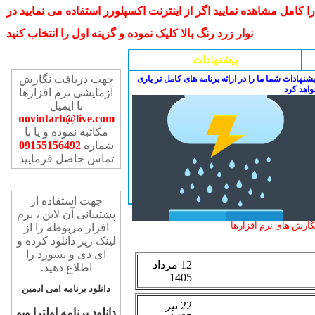
مل مشاهده نمایید اگر از اینترنت اکسپلورر استفاده می نمایید در
نوار زرد رنگ بالا کلیک نموده و گزینه اول را انتخاب کنید
تماس با ما
پیشنهادات
جهت دریافت نگارش
شنهادات شما ما را در ارائه برنامه های کامل تر یاری
واهد کرد
آزمایشی نرم افزارها
با ایمیل
novintarh@live.com
مکاتبه نموده و یا با
شماره
09155156492
تماس حاصل فرمایید
پشتیبانی آن لاین
جهت استفاده از
پشتیبانی آن لاین ، نرم
ارش های نرم افزارها
افزار مربوطه را از
لینک زیر دانلود کرده و
آی دی و پسورد را
اطلاع دهید.
دانلود برنامه امی ادمین
دانلود برنامه اولترا ویو