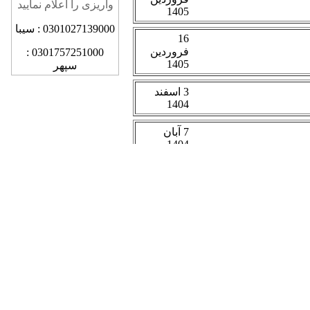
واریزی را اعلام نمایید
0301027139000 : سیبا
0301757251000 :
سپهر