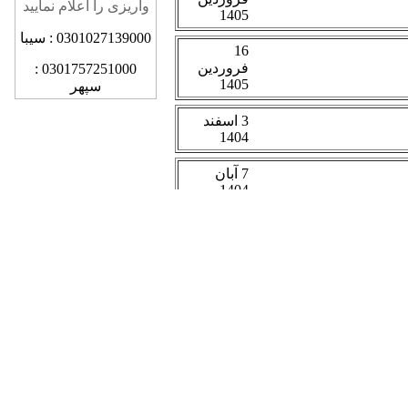
واریزی را اعلام نمایید
0301027139000 : سیبا
0301757251000 :
سپهر