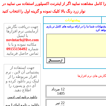
مل مشاهده نمایید اگر از اینترنت اکسپلورر استفاده می نمایید در
نوار زرد رنگ بالا کلیک نموده و گزینه اول را انتخاب کنید
تماس با ما
پیشنهادات
جهت دریافت نگارش
شنهادات شما ما را در ارائه برنامه های کامل تر یاری
واهد کرد
آزمایشی نرم افزارها
با ایمیل
novintarh@live.com
مکاتبه نموده و یا با
شماره
09155156492
تماس حاصل فرمایید
پشتیبانی آن لاین
جهت استفاده از
پشتیبانی آن لاین ، نرم
ارش های نرم افزارها
افزار مربوطه را از
لینک زیر دانلود کرده و
آی دی و پسورد را
اطلاع دهید.
دانلود برنامه امی ادمین
دانلود برنامه اولترا ویو