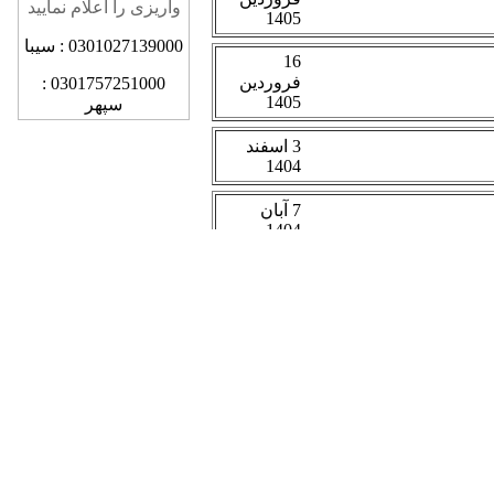
واریزی را اعلام نمایید
0301027139000 : سیبا
0301757251000 :
سپهر