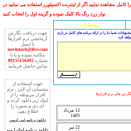
مل مشاهده نمایید اگر از اینترنت اکسپلورر استفاده می نمایید در
نوار زرد رنگ بالا کلیک نموده و گزینه اول را انتخاب کنید
تماس با ما
پیشنهادات
جهت دریافت نگارش
شنهادات شما ما را در ارائه برنامه های کامل تر یاری
واهد کرد
آزمایشی نرم افزارها
با ایمیل
novintarh@live.com
مکاتبه نموده و یا با
شماره
09155156492
تماس حاصل فرمایید
پشتیبانی آن لاین
جهت استفاده از
پشتیبانی آن لاین ، نرم
ارش های نرم افزارها
افزار مربوطه را از
لینک زیر دانلود کرده و
آی دی و پسورد را
اطلاع دهید.
دانلود برنامه امی ادمین
دانلود برنامه اولترا ویو